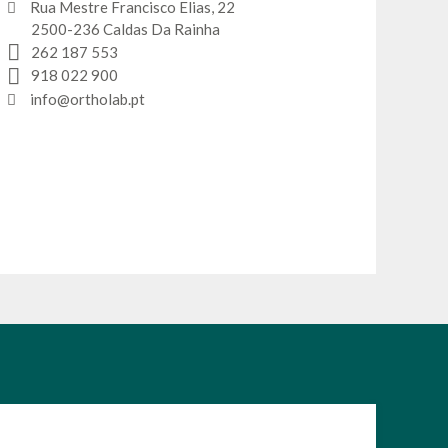
Rua Mestre Francisco Elias, 22
2500-236 Caldas Da Rainha
262 187 553
918 022 900
info@ortholab.pt