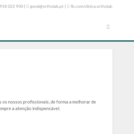
918 022 900 |
geral@ortholab.pt
|
fb.com/clinica.ortholab
s
os nossos profissionais, de forma a melhorar de
empre a atenção indispensável.