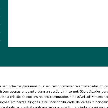
 são ficheiros pequenos que são temporariamente armazenados no disc
istem apenas enquanto durar a sessão da Internet. São utilizados para
eite a criação de cookies no seu computador, é possível utilizar uma 
trições em certas funções e/ou indisponibilidade de certas funciona
o entanto, é possível contrariar essa aceitação definindo o browser p