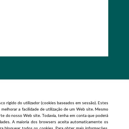
o rígido do utilizador (cookies baseados em sessão). Estes
 melhorar a facilidade de utilização de um Web site. Mesmo
parte do nosso Web site. Todavia, tenha em conta que poderá
lidades. A maioria dos browsers aceita automaticamente os
ara bloquear todos os cookies. Para obter mais informações,