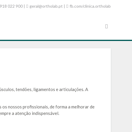
918 022 900 |
geral@ortholab.pt
|
fb.com/clinica.ortholab
s
úsculos, tendões, ligamentos e articulações. A
os nossos profissionais, de forma a melhorar de
empre a atenção indispensável.