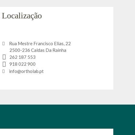
Localização
Rua Mestre Francisco Elias, 22
2500-236 Caldas Da Rainha
262 187 553
918 022 900
info@ortholab.pt